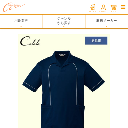

ログイン
マイページ
カート
ジャンル
用途変更
取扱メーカー
から探す