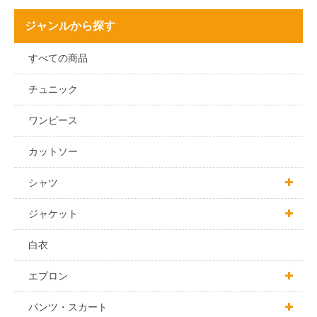
ジャンルから探す
すべての商品
チュニック
ワンピース
カットソー
シャツ

男女兼用
ジャケット

男性用
男女兼用
白衣
女性用
男性用
エプロン

女性用
胸付エプロン
パンツ・スカート
