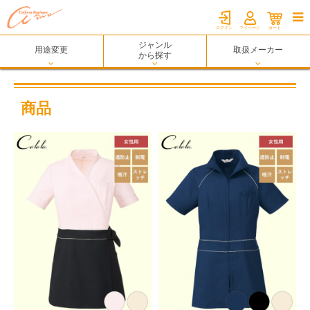

ログイン
マイページ
カート
ジャンル
用途変更
取扱メーカー
から探す
商品