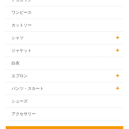
ワンピース
カットソー
シャツ

男女兼用
ジャケット

男性用
男女兼用
白衣
女性用
男性用
エプロン

女性用
胸付エプロン
パンツ・スカート

サロンエプロン
パンツ
シューズ
スカート
アクセサリー